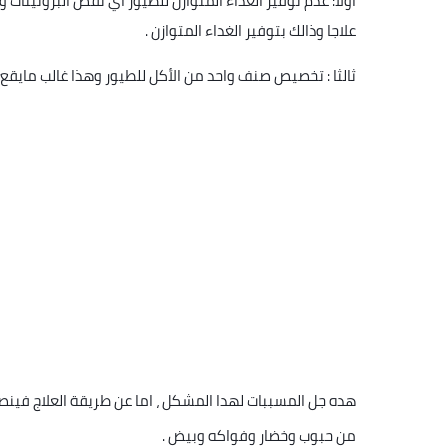
أولا: عدم توفير الغذاء المتوازن للطيور اي نقص البروتينات
علاجا وذالك بتوفير الغداء المتوازن .
ثالثا : تخصيص صنف واحد من الأكل للطيور وهذا غالب مايقع ف
هده جل المسببات لهدا المشكل ، اما عن طريقة العلاج فينص
من حبوب وخضار وفواكه وبيض .