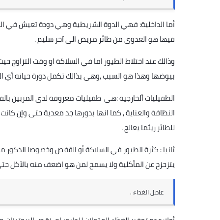
أما الداخلية: فهي الدوة الشريطية وهي دودة تعيش في الامع
فيها هو العدوى من طائر مريض الى آخر سليم .
وذالك عند اختلاط الطيور اما في السلاكة او وقت التزاوج حيت 
بيوضها وهذا هو السبب ,وهي بذالك تكمل دورة حياته أي ال
الطفيليات ألخارجية :هي طفيليات معروفة لدى المربين بال
النظافة والعناية , كما انها بدورها جد معدية حتى وإن كان
للطائر ريثما يعالج .
ثانيا : كثرة الطيور في السلاكة أو القفص وخصوصا الذكور 
يتزحزح عن المأكلية ولا يسمح لمن هو اضعف منه بالآكل حتى 
عامل الغداء .