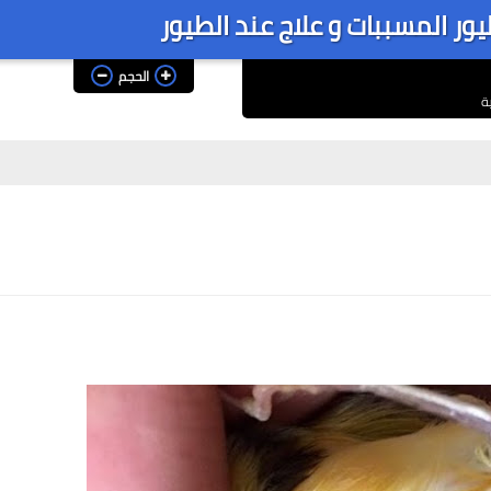
ر المسببات و علاج عند الطيور
الحجم
ة