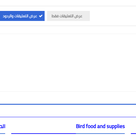
عرض التعليقات فقط
عرض التعليقات والردود
Bird food and supplies
الص