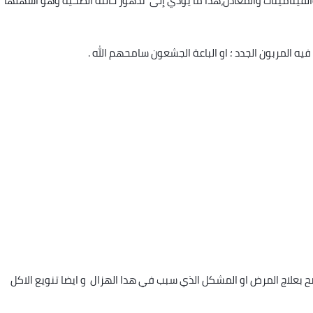
 والفيتامينات والمعادن،هدا ما يؤدي إلى تدهور حالته الصحية وهو اسهلها
يه المربون الجدد ؛ او الباعة الجشعون سامحهم الله .
ح بعلاج المرض او المشكل الذي سبب في هدا الهزال و ايضا تنويع الاكل