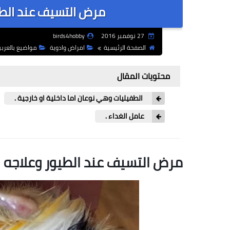
مرض التسيف عند الطيو
27 نوفمبر 2016
birds4hobby
الصفحة الرئيسية
امراض وادوية
مواضيع بالعربي
محتويات المقال
الطفيليات وهي نوعان اما داخلية او خارجية .
عامل الغداء .
مرض التسيف عند الطيور وعلاجه