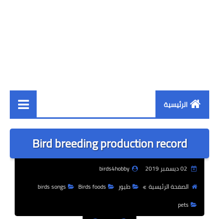
الرئيسية
مواضيع
Bird breeding production record
مواضيع بالعربية
02 ديسمبر 2019
birds4hobby
مشاكل وحلول
الصفحة الرئيسية
طيور
Birds foods
birds songs
غذاء الطيور
pets
أصناف الطيور