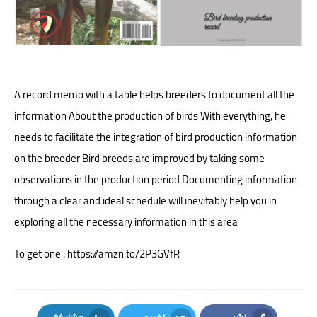
تربية الطيور مشاكل و حلول
أمراض و أدوية الطيور
Bird breeding production record
بت مباشر-live
A record memo with a table helps breeders to document all the
English Topics
information About the production of birds With everything, he
pets
needs to facilitate the integration of bird production information
on the breeder Bird breeds are improved by taking some
dogs
observations in the production period Documenting information
cats
through a clear and ideal schedule will inevitably help you in
exploring all the necessary information in this area
birds songs
To get one :
https://amzn.to/2P3GVfR
Birds foods
coupons