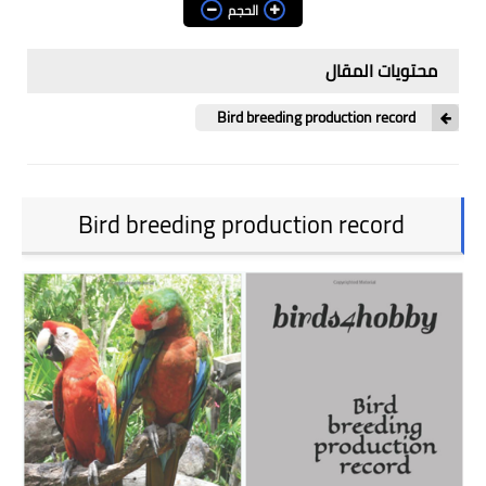
الحجم
طائر الحسون
محتويات المقال
طيور الكناري
Bird breeding production record
صقور
طيور الحب
Bird breeding production record
حيوانات
حيوانات أليفة
قطط
طيور
تغذية